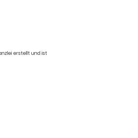
lei erstellt und ist
errufsrecht
|
AGB's
|
Impressum
|
Datenschutzerklärung