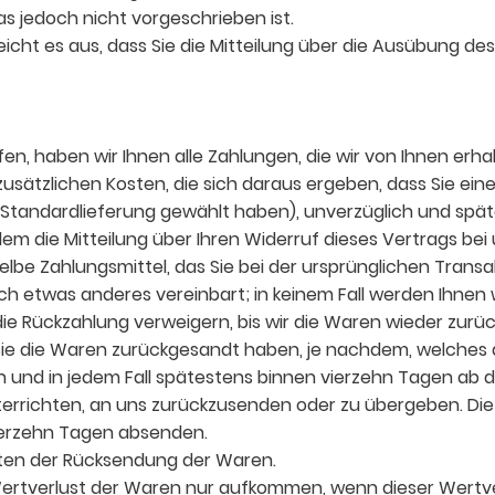
s jedoch nicht vorgeschrieben ist.
eicht es aus, dass Sie die Mitteilung über die Ausübung de
n, haben wir Ihnen alle Zahlungen, die wir von Ihnen erhal
sätzlichen Kosten, die sich daraus ergeben, dass Sie eine 
Standardlieferung gewählt haben), unverzüglich und spä
m die Mitteilung über Ihren Widerruf dieses Vertrags bei 
be Zahlungsmittel, das Sie bei der ursprünglichen Transak
ich etwas anderes vereinbart; in keinem Fall werden Ihne
ie Rückzahlung verweigern, bis wir die Waren wieder zurüc
ie die Waren zurückgesandt haben, je nachdem, welches de
h und in jedem Fall spätestens binnen vierzehn Tagen ab 
errichten, an uns zurückzusenden oder zu übergeben. Die F
vierzehn Tagen absenden.
sten der Rücksendung der Waren.
ertverlust der Waren nur aufkommen, wenn dieser Wertver