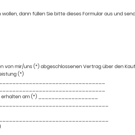
wollen, dann füllen Sie bitte dieses Formular aus und sen
 den von mir/uns (*) abgeschlossenen Vertrag über den Kauf
eistung (*)
________________________________
________________________________
 / erhalten am (*) __________________
_________________________________
_________________________________
)
_________________________________