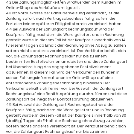
4.2 Die Zahlungsmöglichkeit/en wird/werden dem Kunden im
Online-Shop des Verkäufers mitgeteilt.
4.3 Ist Vorauskasse per Banküberweisung vereinbart, ist die
Zahlung sofort nach Vertragsabschluss fällig, sofern die
Parteien keinen späteren Fälligkeitstermin vereinbart haben.
4.4 Bei Auswahl der Zahlungsart Rechnungskauf wird der
Kaufpreis fällig, nachdem die Ware geliefert und in Rechnung
gestellt wurde. In diesem Fall ist der Kaufpreis innerhalb von 14
(vierzehn) Tagen ab Erhalt der Rechnung ohne Abzug zu zahlen,
sofern nichts anderes vereinbart ist. Der Verkäufer behält sich
vor, die Zahlungsart Rechnungskauf nur bis zu einem
bestimmten Bestellvolumen anzubieten und diese Zahlungsart
bei Überschreitung des angegebenen Bestellvolumens
abzulehnen. In diesem Fall wird der Verkäufer den Kunden in
seinen Zahlungsinformationen im Online-Shop auf eine
entsprechende Zahlungsbeschränkung hinweisen. Der
Verkäufer behält sich ferner vor, bei Auswahl der Zahlungsart
Rechnungskauf eine Bonitätsprüfung durchzuführen und diese
Zahlungsart bei negativer Bonitätsprüfung abzulehnen.
4.5 Bei Auswahl der Zahlungsart Rechnungskauf wird der
Kaufpreis fällig, nachdem die Ware geliefert und in Rechnung
gestellt wurde. In diesem Fall ist der Kaufpreis innerhalb von 30
(dreißig) Tagen ab Erhalt der Rechnung ohne Abzug zu zahlen,
sofern nichts anderes vereinbart ist. Der Verkäufer behält sich
vor, die Zahlungsart Rechnungskauf nur bis zu einem