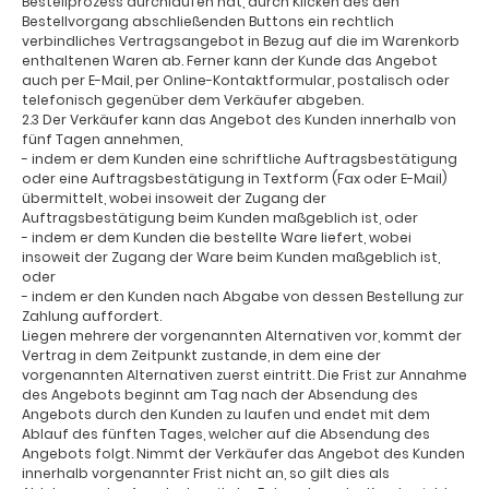
Bestellprozess durchlaufen hat, durch Klicken des den
Bestellvorgang abschließenden Buttons ein rechtlich
verbindliches Vertragsangebot in Bezug auf die im Warenkorb
enthaltenen Waren ab. Ferner kann der Kunde das Angebot
auch per E-Mail, per Online-Kontaktformular, postalisch oder
telefonisch gegenüber dem Verkäufer abgeben.
2.3 Der Verkäufer kann das Angebot des Kunden innerhalb von
fünf Tagen annehmen,
- indem er dem Kunden eine schriftliche Auftragsbestätigung
oder eine Auftragsbestätigung in Textform (Fax oder E-Mail)
übermittelt, wobei insoweit der Zugang der
Auftragsbestätigung beim Kunden maßgeblich ist, oder
- indem er dem Kunden die bestellte Ware liefert, wobei
insoweit der Zugang der Ware beim Kunden maßgeblich ist,
oder
- indem er den Kunden nach Abgabe von dessen Bestellung zur
Zahlung auffordert.
Liegen mehrere der vorgenannten Alternativen vor, kommt der
Vertrag in dem Zeitpunkt zustande, in dem eine der
vorgenannten Alternativen zuerst eintritt. Die Frist zur Annahme
des Angebots beginnt am Tag nach der Absendung des
Angebots durch den Kunden zu laufen und endet mit dem
Ablauf des fünften Tages, welcher auf die Absendung des
Angebots folgt. Nimmt der Verkäufer das Angebot des Kunden
innerhalb vorgenannter Frist nicht an, so gilt dies als