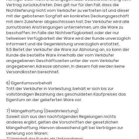
Vertrag zurückzutreten. Dies gilt nur für den Fall, dass die
Nichtlieferung nicht vom Verkäufer zu vertreten ist und dieser
mit der gebotenen Sorgfalt ein konkretes Deckungsgeschäft
mit dem Zulieferer abgeschlossen hat. Der Verkäufer wird alle
zumutbaren Anstrengungen unternehmen, um die Ware zu
beschaffen. Im Falle der Nichtverfügbarkeit oder der nur
teilweisen Verfügbarkeit der Ware wird der Kunde unverzüglich
informiert und die Gegenleistung unverzüglich erstattet.
5.5 Bietet der Verkäufer die Ware zur Abholung an, so kann der
Kunde die bestellte Ware innerhalb der vom Verkäufer
angegebenen Geschäftszeiten unter der vom Verkäufer
angegebenen Adresse abholen. In diesem Fall werden keine
Versandkosten berechnet.
6) Eigentumsvorbehalt
Tritt der Verkäufer in Vorleistung, behält er sich bis zur
vollständigen Bezahlung des geschuldeten Kaufpreises das
Eigentum an der gelieferten Ware vor.
7) Mängelhaftung (Gewährleistung)
Soweit sich aus den nachfolgenden Regelungen nichts
anderes ergibt, gelten die Vorschriften der gesetzlichen
Mängelhaftung. Hiervon abweichend gilt bei Verträgen zur
Lieferung von Waren:
7.1 Handelt der Kunde als Unternehmer,