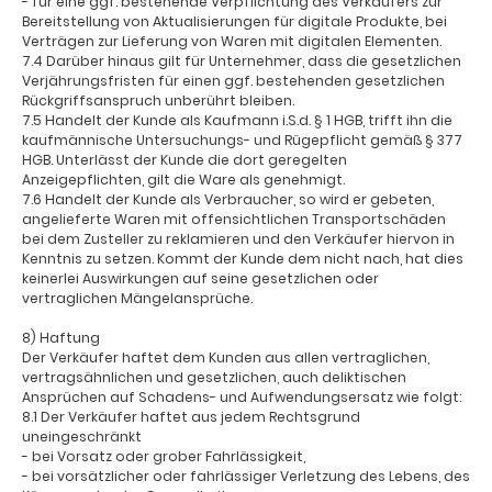
- für eine ggf. bestehende Verpflichtung des Verkäufers zur
Bereitstellung von Aktualisierungen für digitale Produkte, bei
Verträgen zur Lieferung von Waren mit digitalen Elementen.
7.4 Darüber hinaus gilt für Unternehmer, dass die gesetzlichen
Verjährungsfristen für einen ggf. bestehenden gesetzlichen
Rückgriffsanspruch unberührt bleiben.
7.5 Handelt der Kunde als Kaufmann i.S.d. § 1 HGB, trifft ihn die
kaufmännische Untersuchungs- und Rügepflicht gemäß § 377
HGB. Unterlässt der Kunde die dort geregelten
Anzeigepflichten, gilt die Ware als genehmigt.
7.6 Handelt der Kunde als Verbraucher, so wird er gebeten,
angelieferte Waren mit offensichtlichen Transportschäden
bei dem Zusteller zu reklamieren und den Verkäufer hiervon in
Kenntnis zu setzen. Kommt der Kunde dem nicht nach, hat dies
keinerlei Auswirkungen auf seine gesetzlichen oder
vertraglichen Mängelansprüche.
8) Haftung
Der Verkäufer haftet dem Kunden aus allen vertraglichen,
vertragsähnlichen und gesetzlichen, auch deliktischen
Ansprüchen auf Schadens- und Aufwendungsersatz wie folgt:
8.1 Der Verkäufer haftet aus jedem Rechtsgrund
uneingeschränkt
- bei Vorsatz oder grober Fahrlässigkeit,
- bei vorsätzlicher oder fahrlässiger Verletzung des Lebens, des