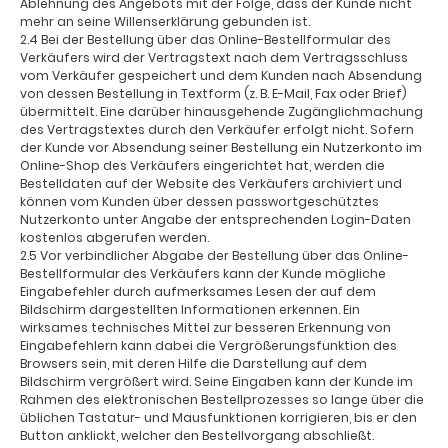
Ablehnung des Angebots mit der Folge, dass der Kunde nicht
mehr an seine Willenserklärung gebunden ist.
2.4 Bei der Bestellung über das Online-Bestellformular des
Verkäufers wird der Vertragstext nach dem Vertragsschluss
vom Verkäufer gespeichert und dem Kunden nach Absendung
von dessen Bestellung in Textform (z. B. E-Mail, Fax oder Brief)
übermittelt. Eine darüber hinausgehende Zugänglichmachung
des Vertragstextes durch den Verkäufer erfolgt nicht. Sofern
der Kunde vor Absendung seiner Bestellung ein Nutzerkonto im
Online-Shop des Verkäufers eingerichtet hat, werden die
Bestelldaten auf der Website des Verkäufers archiviert und
können vom Kunden über dessen passwortgeschütztes
Nutzerkonto unter Angabe der entsprechenden Login-Daten
kostenlos abgerufen werden.
2.5 Vor verbindlicher Abgabe der Bestellung über das Online-
Bestellformular des Verkäufers kann der Kunde mögliche
Eingabefehler durch aufmerksames Lesen der auf dem
Bildschirm dargestellten Informationen erkennen. Ein
wirksames technisches Mittel zur besseren Erkennung von
Eingabefehlern kann dabei die Vergrößerungsfunktion des
Browsers sein, mit deren Hilfe die Darstellung auf dem
Bildschirm vergrößert wird. Seine Eingaben kann der Kunde im
Rahmen des elektronischen Bestellprozesses so lange über die
üblichen Tastatur- und Mausfunktionen korrigieren, bis er den
Button anklickt, welcher den Bestellvorgang abschließt.