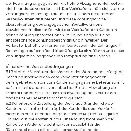
der Rechnung angegebenen Frist ohne Abzug zu zahlen, sofern
nichts anderes vereinbart ist. Der Verkäufer behält sich vor, die
Zahlungsart Rechnungskauf nur bis zu einem bestimmten
Bestellvolumen anzubieten und diese Zahlungsart bei
Überschreitung des angegebenen Bestellvolumens
abzulehnen. In diesem Fall wird der Verkäufer den Kunden in
seinen Zahlungsinformationen im Online-Shop auf eine
entsprechende Zahlungsbeschränkung hinweisen. Der
Verkäufer behält sich ferner vor, bei Auswahl der Zahlungsart
Rechnungskauf eine Bonitätsprüfung durchzuführen und diese
Zahlungsart bei negativer Bonitätsprüfung abzulehnen.
5) Liefer- und Versandbedingungen
5.1 Bietet der Verkäufer den Versand der Ware an, so erfolgt die
Lieferung innerhalb des vom Verkäufer angegebenen
Liefergebietes an die vom Kunden angegebene Lieferanschrift,
sofern nichts anderes vereinbart ist. Bei der Abwicklung der
Transaktion ist die in der Bestellabwicklung des Verkäufers
angegebene Lieferanschrift maßgeblich.
5.2 Scheitert die Zustellung der Ware aus Gründen, die der
Kunde zu vertreten hat, trägt der Kunde die dem Verkäufer
hierdurch entstehenden angemessenen Kosten. Dies gilt im
Hinblick auf die Kosten für die Hinsendung nicht, wenn der
Kunde sein Widerrufsrecht wirksam ausübt. Für die
Rücksendekosten gilt bei wirksamer Ausübung des